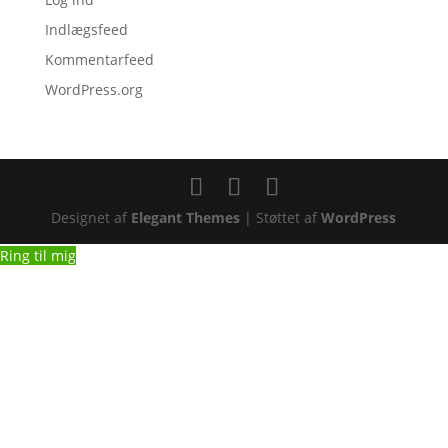
Indlægsfeed
Kommentarfeed
WordPress.org
Designet af
Elegant Themes
| Støttet af
WordPress
Ring til mig